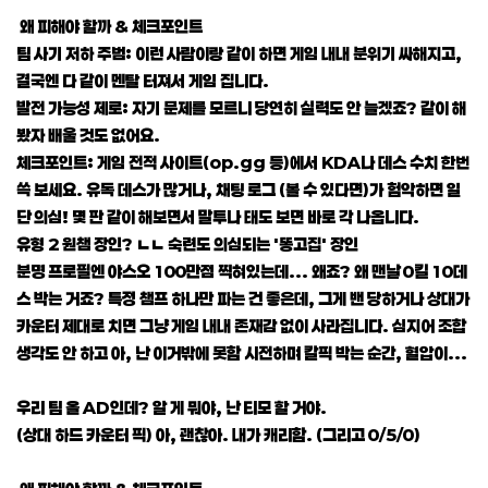
왜 피해야 할까 & 체크포인트
팀 사기 저하 주범: 이런 사람이랑 같이 하면 게임 내내 분위기 싸해지고,
결국엔 다 같이 멘탈 터져서 게임 집니다.
발전 가능성 제로: 자기 문제를 모르니 당연히 실력도 안 늘겠죠? 같이 해
봤자 배울 것도 없어요.
체크포인트: 게임 전적 사이트(op.gg 등)에서 KDA나 데스 수치 한번
쓱 보세요. 유독 데스가 많거나, 채팅 로그 (볼 수 있다면)가 험악하면 일
단 의심! 몇 판 같이 해보면서 말투나 태도 보면 바로 각 나옵니다.
유형 2 원챔 장인? ㄴㄴ 숙련도 의심되는 '똥고집' 장인
분명 프로필엔 야스오 100만점 찍혀있는데... 왜죠? 왜 맨날 0킬 10데
스 박는 거죠? 특정 챔프 하나만 파는 건 좋은데, 그게 밴 당하거나 상대가
카운터 제대로 치면 그냥 게임 내내 존재감 없이 사라집니다. 심지어 조합
생각도 안 하고 아, 난 이거밖에 못함 시전하며 칼픽 박는 순간, 혈압이...
우리 팀 올 AD인데? 알 게 뭐야, 난 티모 할 거야.
(상대 하드 카운터 픽) 아, 괜찮아. 내가 캐리함. (그리고 0/5/0)