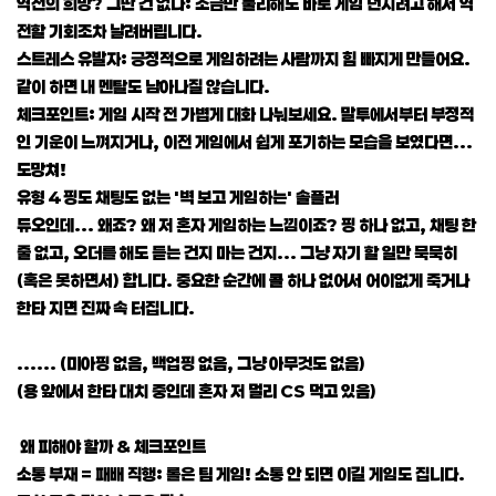
역전의 희망? 그딴 건 없다: 조금만 불리해도 바로 게임 던지려고 해서 역
전할 기회조차 날려버립니다.
스트레스 유발자: 긍정적으로 게임하려는 사람까지 힘 빠지게 만들어요.
같이 하면 내 멘탈도 남아나질 않습니다.
체크포인트: 게임 시작 전 가볍게 대화 나눠보세요. 말투에서부터 부정적
인 기운이 느껴지거나, 이전 게임에서 쉽게 포기하는 모습을 보였다면...
도망쳐!
유형 4 핑도 채팅도 없는 '벽 보고 게임하는' 솔플러
듀오인데... 왜죠? 왜 저 혼자 게임하는 느낌이죠? 핑 하나 없고, 채팅 한
줄 없고, 오더를 해도 듣는 건지 마는 건지... 그냥 자기 할 일만 묵묵히
(혹은 못하면서) 합니다. 중요한 순간에 콜 하나 없어서 어이없게 죽거나
한타 지면 진짜 속 터집니다.
...... (미아핑 없음, 백업핑 없음, 그냥 아무것도 없음)
(용 앞에서 한타 대치 중인데 혼자 저 멀리 CS 먹고 있음)
왜 피해야 할까 & 체크포인트
소통 부재 = 패배 직행: 롤은 팀 게임! 소통 안 되면 이길 게임도 집니다.