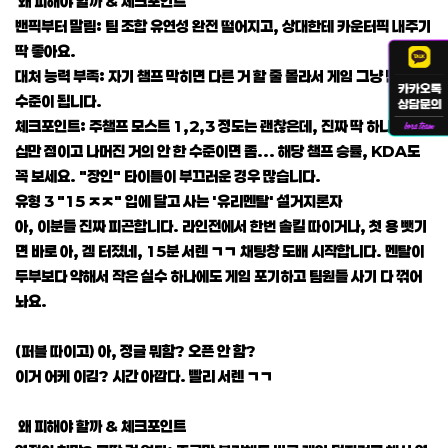
왜 피해야 할까 & 체크포인트
밴픽부터 말림: 팀 조합 유연성 완전 떨어지고, 상대한테 카운터픽 내주기
딱 좋아요.
대처 능력 부족: 자기 챔프 막히면 다른 거 할 줄 몰라서 게임 그냥 던지는
수준이 됩니다.
체크포인트: 주챔프 모스트 1,2,3 정도는 괜찮은데, 진짜 딱 하나만 수
십만 점이고 나머진 거의 안 한 수준이면 좀... 해당 챔프 승률, KDA도
꼭 보세요. "장인" 타이틀이 부끄러운 경우 많습니다.
유형 3 "15 ㅈㅈ" 입에 달고 사는 '유리멘탈' 설거지론자
아, 이분들 진짜 피곤합니다. 라인전에서 한번 솔킬 따이거나, 첫 용 뺏기
면 바로 아, 겜 터졌네, 15분 서렌 ㄱㄱ 채팅창 도배 시작합니다. 멘탈이
두부보다 약해서 작은 실수 하나에도 게임 포기하고 팀원들 사기 다 꺾어
놔요.
(퍼블 따이고) 아, 정글 뭐함? 오픈 안 함?
이거 어케 이김? 시간 아깝다. 빨리 서렌 ㄱㄱ
왜 피해야 할까 & 체크포인트