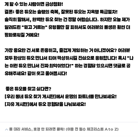
게 할 수 있는 사람이면 금상첨화!
결론: 좋은 듀오는 솔랭의 축복, 잘못된 듀오는 지옥행 특급열차!
솔직히 말해서, 완벽한 듀오 찾는 건 정말 어렵습니다. 하지만 오늘 제가
알려드린 "믿고 거르는" 유형들만 잘 피하셔도 여러분의 롤생은 훨씬 더
평화로워질 거예요!
가장 중요한 건 서로 존중하고, 즐겁게 게임하는 거 아니겠어요? 여러분
모두 환상의 듀오 만나서 티어 떡상하시길 진심으로 응원합니다! 혹시 "나
는 이런 듀오 만나서 진짜 최악이었다!" 하는 경험담 있으시면 댓글로 공
유해주세요! 같이 웃고 울어봅시다!
좋은 듀오를 찾고 싶다면?
[우리 동네 듀오 찾기 게시판]에서 운명의 파트너를 만나보세요!
[자유 게시판]에서 듀오 경험담을 나눠보세요!
롤 대리 서비스, 호갱 안 되려면 클릭! (이용 전 필수 체크리스트 A to Z)