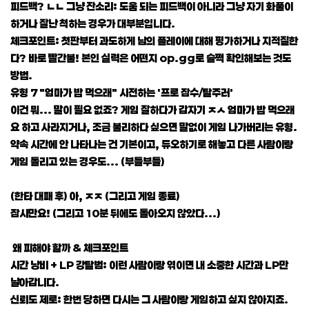
피드백? ㄴㄴ 그냥 잔소리: 도움 되는 피드백이 아니라 그냥 자기 화풀이
하거나 잘난 척하는 경우가 대부분입니다.
체크포인트: 첫판부터 과도하게 남의 플레이에 대해 평가하거나 지적질한
다? 바로 빨간불! 본인 실력은 어떤지 op.gg로 슬쩍 확인해보는 것도
방법.
유형 7 "엄마가 밥 먹으래" 시전하는 '프로 잠수/탈주러'
이건 뭐... 말이 필요 없죠? 게임 잘하다가 갑자기 ㅈㅅ 엄마가 밥 먹으래
요 하고 사라지거나, 조금 불리하다 싶으면 말없이 게임 나가버리는 유형.
약속 시간에 안 나타나는 건 기본이고, 듀오하기로 해놓고 다른 사람이랑
게임 돌리고 있는 경우도... (부들부들)
(한타 대패 후) 아, ㅈㅈ (그리고 게임 종료)
잠시만요! (그리고 10분 뒤에도 돌아오지 않았다...)
왜 피해야 할까 & 체크포인트
시간 낭비 + LP 강탈범: 이런 사람이랑 엮이면 내 소중한 시간과 LP만
날아갑니다.
신뢰도 제로: 한번 당하면 다시는 그 사람이랑 게임하고 싶지 않아지죠.