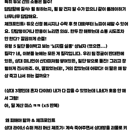
특히 듀오 간의 소통은 필수!
답답함에 질식: 뭘 원하는지, 뭘 할 건지 알 수가 없으니 같이 플레이하기
너무너무 답답해요.
체크포인트: 듀오 신청 메시지나 수락 후 첫 대화부터 느낌이 쎄할 수 있어
요. 단답형이거나 반응이 느리면 의심. 한두 판 해봤는데 소통 시도조차
안 한다? 깔끔하게 손절!
유형 5 일단 들이박고 보는 '뇌지컬 실종' 상남자 (였으면...)
킬각? 네, 이분들 눈에는 모든 게 킬각입니다. 우리 팀 정글이 반대편에
있든, 상대 미니언이 산더미처럼 쌓여있든, 일단 앞으로 돌진! 그리고 장
렬하게 전사하죠. 아, 딸피였는데!, 거의 잡았는데 아깝다! 이 말은 왜 항
상 죽고 나서 하는 걸까요?
(상대 3명인데 혼자 다이브) 내가 다 잡을 수 있었는데 니네가 호응 안 해
서 그럼!
아, 딜 계산 미스 ㅋㅋ (x5 반복)
왜 피해야 할까 & 체크포인트
상대 라이너 슈퍼 캐리 머신 제조기: 계속 죽어주면서 상대방을 괴물로 키