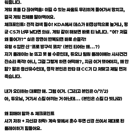
워줍니다.
게임 흐름 다 끊어먹음: 이길 수 있는 싸움도 무리하게 들어가서 망치고,
결국 게임 전체를 말아먹어요.
체크포인트: 전적 검색 필수! KDA에서 데스가 비정상적으로 높거나, 평
균 CS가 너무 낮다면 의심. 게임 같이 해보면 바로 티 납니다. "어? 저길
왜 들어가?" 싶은 장면이 반복되면 바로 손절각!
유형 6 입만 산 '프로 방구석 코치' (본인 티어는 왜...?)
자기 플레이는 눈 뜨고 못 볼 수준인데, 듀오나 팀원 플레이에는 사사건건
잔소리 폭격! 아니, 그걸 그렇게 하면 어떡해?, 지금 이거 했어야지, 왜 안
함? 말은 청산유수인데, 정작 본인은 한타 때 CC기 다 처맞고 제일 먼저
죽습니다.
내가 오더하는 대로만 해. 그럼 이겨. (그리고 본인은 0/7/2)
아, 듀오님, 거기서 스킬 아끼는 거 아닌데... (본인은 스킬 다 빗나감)
왜 피해야 할까 & 체크포인트
사기 저하 + 자신감 하락: 계속 옆에서 훈수 두면 신경 쓰여서 제대로 된
플레이하기 힘들어요.