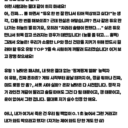
이런 사람과는 절대 같이 하지 마세요!
아, 진짜... 롤 하면서 "듀오 한 번 잘 만나서 티어 떡상하고 싶다!"는 생
각, 다들 한 번쯤 해보셨죠? 근데 현실은 어떻습니까? 천사 같은 듀오 만
나기는 하늘의 별 따기요, 오히려 "차라리 솔랭이 편했다..." 싶은 듀오
만나서 뒷목 잡고 쓰러지는 경우가 태반입니다! (눙물 좀 닦고... 훌쩍)
그래서 오늘은! 우리가 소중한 LP와 정신 건강을 지키기 위해 반드시 걸
러야 할 듀오 유형 TOP 7을 속 시원하게 까발려 드리겠습니다! 이거 보
고 광명 찾으세요!
유형 1 남탓은 패시브, 내 탓은 절대 없는 '핑계핑계 열매' 능력자
이 유형, 진짜 흔하죠? 게임 시작부터 끝날 때까지 아, 정글 뭐하냐 진짜,
미드 로밍 안 옴?, 서폿 시야 실화? 온갖 남탓은 다 시전합니다. 정작 자
기 라인전 개같이 발리고 솔킬 따여도 그건 다 팀 때문이고, 갱 때문이고,
운이 없어서 그런 겁니다. 절대로 자기 실수 인정 안 해요.
아니, 내가 여기서 죽은 건 우리 팀 백업이 0.1초 늦어서 그런 거라고!
내가 와드 박으라고 했지! (자기는 제어 와드 단 한 개도 안 삼)