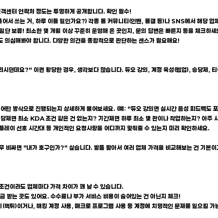
고객센터 연락처 정도는 투명하게 공개합니다. 확인 필수!
풀어서 쓰는 거, 하루 이틀 일인가요?) 각종 롤 커뮤니티(인벤, 롤갤 등)나 SNS에서 해당
 일단 보류! 최소한 몇 개월 이상 꾸준히 운영해 온 곳인지, 문의 답변은 빠른지 등을 체크하세
 곳도 의심해봐야 합니다. 다양한 의견을 종합적으로 판단하는 센스가 필요해요!
시던데요?" 이런 황당한 경우, 생각보다 많습니다. 듀오 강의, 계정 육성(렙업), 승당제, 
 어떤 방식으로 진행되는지 상세하게 물어보세요. (예: "듀오 강의면 실시간 음성 피드백도 
승당제면 최소 KDA 조건 같은 건 없는지? 기간제면 하루 최소 몇 판이나 작업하는지? 아주
), 플레이 선호 시간대 등 개인적인 요청사항을 어디까지 맞춰줄 수 있는지 미리 확인하세요.
너무 비싸면 "내가 호구인가?" 싶습니다. 발품 팔아서 여러 업체 가격을 비교해보는 건 기본이
 조건이라도 업체마다 가격 차이가 꽤 날 수 있습니다.
금 받는 곳도 있어요. 수수료나 부가 서비스 비용이 숨어있는 건 아닌지 체크!
(먹튀)이거나, 해킹 계정 사용, 매크로 프로그램 사용 등 계정에 치명적인 문제를 일으킬 가