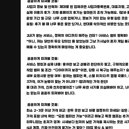
꼼꼼하게 따져볼 것들:
사업자 정보 및 연락처: 제대로 된 업체라면 사업자등록번호, 대표자명, 
실제 이용자 후기: 자체 홈페이지 후기는 얼마든지 조작 가능해요. (알바 
운영 기간 및 규모: 너무 신생 업체거나, 정보가 거의 없는 유령 같은 곳은
꿀팁: 후기 볼 때 너무 좋은 말만 있거나, 반대로 악의적인 비방만 있는
2내가 받는 서비스, 정확히 어디까지 해주는 건데? (서비스 범위 명확화)
"아니, 저는 당연히 듀오 강의인 줄 알았는데 그냥 기사님이 혼자 게임 돌리
해줄 수 있는지 정확하게 매칭하는 게 중요합니다.
꼼꼼하게 따져볼 것들:
서비스 명칭과 실제 내용: 용어만 보고 섣불리 판단하지 말고, 구체적으로
작업 범위 및 조건: "다이아까지 보장"이면, 강등 시 복구는 해주는지? 
세부 요청사항 반영 여부: 원하는 챔피언 폭, 스펠 위치(D키 점멸 국룰!
3가격, 이거 눈탱이 맞는 거 아니야? (합리적인 가격 판단)
롤 대리 가격, 진짜 천차만별이죠? 너무 싸면 사기를 의심해봐야 하고, 
는 없는지 꼼꼼히 따져봐야 합니다.
꼼꼼하게 따져볼 것들:
최소 2~3곳 이상 가격 비교: 한두 곳만 보고 바로 결정하지 마세요! 같은
가격 포함 내역 확인: "모든 챔피언 가능"이라고 해놓고 특정 챔프는 추가
터무니없는 초저가 경계: 시세보다 현저히 낮은 가격을 제시하는 곳은 사기
4내 계정, 진짜 안전하게 맡기는 거 맞아? (작업 방식 & 보안)