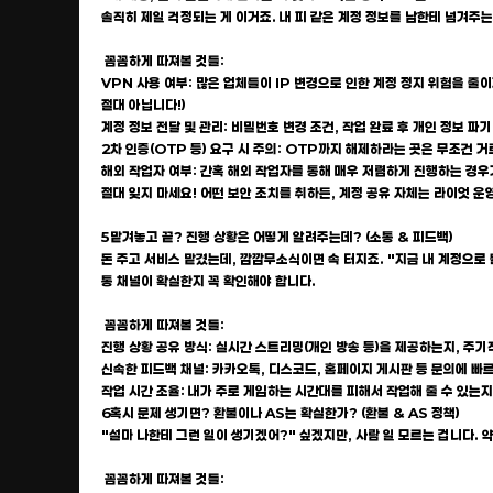
솔직히 제일 걱정되는 게 이거죠. 내 피 같은 계정 정보를 남한테 넘겨주는
꼼꼼하게 따져볼 것들:
VPN 사용 여부: 많은 업체들이 IP 변경으로 인한 계정 정지 위험을 
절대 아닙니다!)
계정 정보 전달 및 관리: 비밀번호 변경 조건, 작업 완료 후 개인 정보 파
2차 인증(OTP 등) 요구 시 주의: OTP까지 해제하라는 곳은 무조건 
해외 작업자 여부: 간혹 해외 작업자를 통해 매우 저렴하게 진행하는 경우가
절대 잊지 마세요! 어떤 보안 조치를 취하든, 계정 공유 자체는 라이엇 운
5맡겨놓고 끝? 진행 상황은 어떻게 알려주는데? (소통 & 피드백)
돈 주고 서비스 맡겼는데, 깜깜무소식이면 속 터지죠. "지금 내 계정으로 뭘
통 채널이 확실한지 꼭 확인해야 합니다.
꼼꼼하게 따져볼 것들:
진행 상황 공유 방식: 실시간 스트리밍(개인 방송 등)을 제공하는지, 주
신속한 피드백 채널: 카카오톡, 디스코드, 홈페이지 게시판 등 문의에 빠르
작업 시간 조율: 내가 주로 게임하는 시간대를 피해서 작업해 줄 수 있는
6혹시 문제 생기면? 환불이나 AS는 확실한가? (환불 & AS 정책)
"설마 나한테 그런 일이 생기겠어?" 싶겠지만, 사람 일 모르는 겁니다.
꼼꼼하게 따져볼 것들: