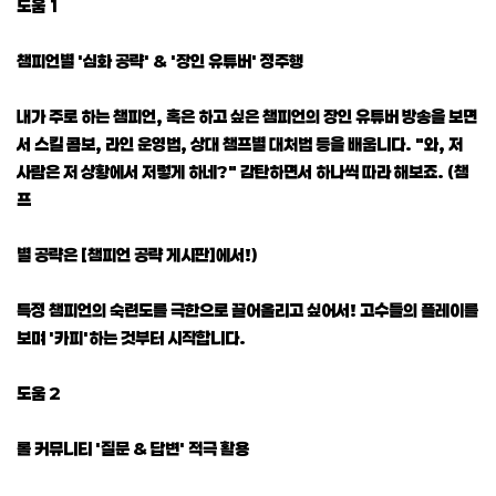
도움 1
챔피언별 '심화 공략' & '장인 유튜버' 정주행
내가 주로 하는 챔피언, 혹은 하고 싶은 챔피언의 장인 유튜버 방송을 보면
서 스킬 콤보, 라인 운영법, 상대 챔프별 대처법 등을 배웁니다. "와, 저
사람은 저 상황에서 저렇게 하네?" 감탄하면서 하나씩 따라 해보죠. (챔
프
별 공략은 [챔피언 공략 게시판]에서!)
특정 챔피언의 숙련도를 극한으로 끌어올리고 싶어서! 고수들의 플레이를
보며 '카피'하는 것부터 시작합니다.
도움 2
롤 커뮤니티 '질문 & 답변' 적극 활용