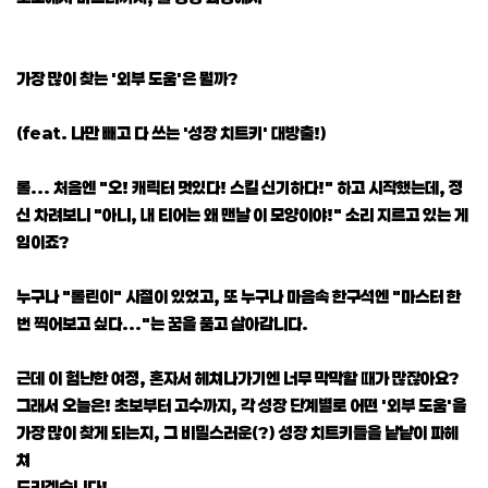
가장 많이 찾는 '외부 도움'은 뭘까?
(feat. 나만 빼고 다 쓰는 '성장 치트키' 대방출!)
롤... 처음엔 "오! 캐릭터 멋있다! 스킬 신기하다!" 하고 시작했는데, 정
신 차려보니 "아니, 내 티어는 왜 맨날 이 모양이야!" 소리 지르고 있는 게
임이죠?
누구나 "롤린이" 시절이 있었고, 또 누구나 마음속 한구석엔 "마스터 한
번 찍어보고 싶다..."는 꿈을 품고 살아갑니다.
근데 이 험난한 여정, 혼자서 헤쳐나가기엔 너무 막막할 때가 많잖아요?
그래서 오늘은! 초보부터 고수까지, 각 성장 단계별로 어떤 '외부 도움'을
가장 많이 찾게 되는지, 그 비밀스러운(?) 성장 치트키들을 낱낱이 파헤
쳐
드리겠습니다!