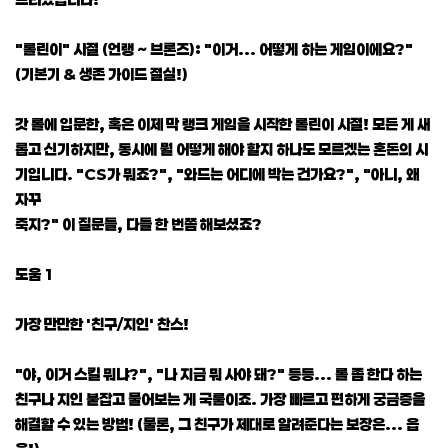
"롤린이" 시절 (언랭 ~ 브론즈): "이거... 어떻게 하는 게임이에요?"
(기본기 & 생존 가이드 절실!)
갓 롤에 입문한, 혹은 이제 막 랭크 게임을 시작한 롤린이 시절! 모든 게 새
롭고 신기하지만, 동시에 뭘 어떻게 해야 할지 하나도 모르겠는 혼돈의 시
기입니다. "CS가 뭐죠?", "와드는 어디에 박는 건가요?", "아니, 왜
자꾸
죽지?" 이 질문들, 다들 한 번쯤 해보셨죠?
도움 1
가장 만만한 '친구/지인' 찬스!
"야, 이거 스킬 뭐냐?", "나 지금 뭐 사야 돼?" 등등... 롤 좀 한다 하는
친구나 지인 붙잡고 물어보는 게 국룰이죠. 가장 빠르고 편하게 궁금증을
해결할 수 있는 방법! (물론, 그 친구가 제대로 알려준다는 보장은... 읍