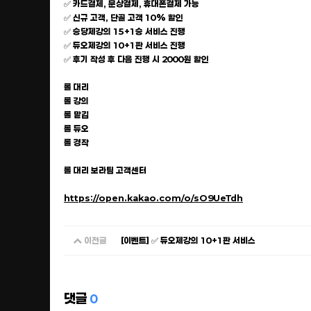
✅ 카드결제, 문상결제, 휴대폰결제 가능
✅ 신규 고객, 단골 고객 10% 할인
✅ 승당제강의 15+1승 서비스 진행
✅ 듀오제강의 10+1판 서비스 진행
✅ 후기 작성 후 다음 진행 시 2000원 할인
롤 대리
롤 강의
롤 맡김
롤 듀오
롤 경작
롤 대리 보라팀 고객센터
https://open.kakao.com/o/sO9UeTdh
이전글
[이벤트] ✅ 듀오제강의 10+1판 서비스
댓글
0