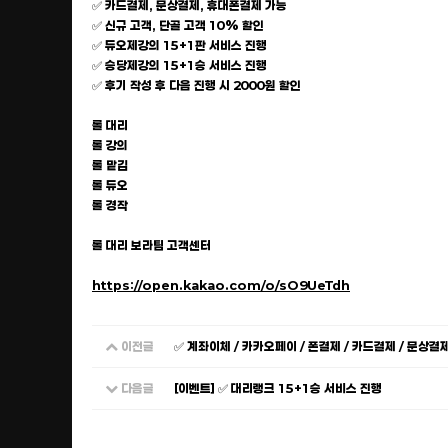
✅ 카드결제, 문상결제, 휴대폰결제 가능
✅ 신규 고객, 단골 고객 10% 할인
✅ 듀오제강의 15+1판 서비스 진행
✅ 승당제강의 15+1승 서비스 진행
✅ 후기 작성 후 다음 진행 시 2000원 할인
롤 대리
롤 강의
롤 맡김
롤 듀오
롤 경작
롤 대리 보라팀 고객센터
https://open.kakao.com/o/sO9UeTdh
이전글
✅ 계좌이체 / 카카오페이 / 폰결제 / 카드결제 / 문상결
다음글
[이벤트] ✅ 대리랭크 15+1승 서비스 진행