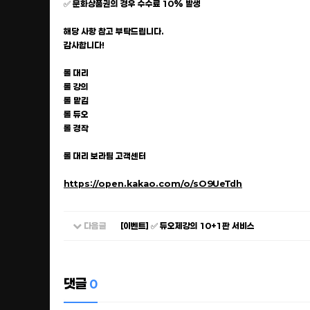
✅ 문화상품권의 경우 수수료 10% 발생
해당 사항 참고 부탁드립니다.
감사합니다!
롤 대리
롤 강의
롤 맡김
롤 듀오
롤 경작
롤 대리 보라팀 고객센터
https://open.kakao.com/o/sO9UeTdh
다음글
[이벤트] ✅ 듀오제강의 10+1판 서비스
댓글
0