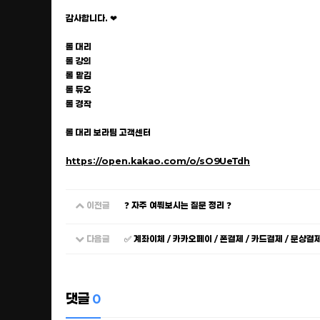
감사합니다. ❤
롤 대리
롤 강의
롤 맡김
롤 듀오
롤 경작
롤 대리 보라팀 고객센터
https://open.kakao.com/o/sO9UeTdh
이전글
❓ 자주 여쭤보시는 질문 정리 ❓
다음글
✅ 계좌이체 / 카카오페이 / 폰결제 / 카드결제 / 문상결
댓글
0