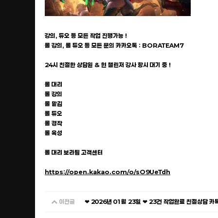
강의, 듀오 등 모든 작업 진행가능 !
롤 강의, 롤 듀오 등 모든 문의 카카오톡 : BORATEAM7
24시 친절한 상담원 & 현 챌린저 강사 항시 대기 중 !
롤 대리
롤 강의
롤 맡김
롤 듀오
롤 경작
롤 육성
롤 대리 보라팀 고객센터
https://open.kakao.com/o/sO9UeTdh
이전글
❤ 2026년 01월 23일 ❤ 23건 작업완료 친절상담 