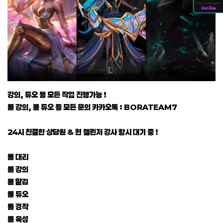
강의, 듀오 등 모든 작업 진행가능 !
롤 강의, 롤 듀오 등 모든 문의 카카오톡 : BORATEAM7
24시 친절한 상담원 & 현 챌린저 강사 항시 대기 중 !
롤 대리
롤 강의
롤 맡김
롤 듀오
롤 경작
롤 육성