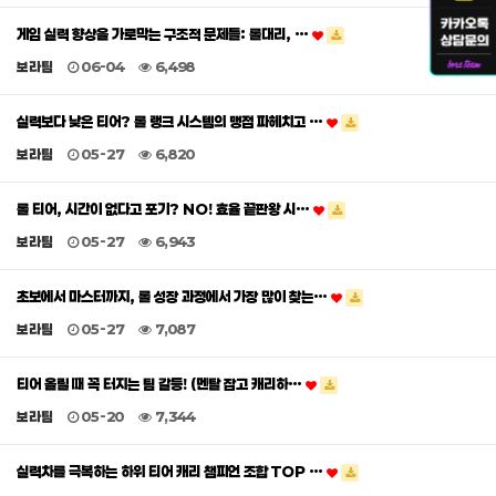
게임 실력 향상을 가로막는 구조적 문제들: 롤대리, …
보라팀
06-04
6,498
실력보다 낮은 티어? 롤 랭크 시스템의 맹점 파헤치고 …
보라팀
05-27
6,820
롤 티어, 시간이 없다고 포기? NO! 효율 끝판왕 시…
보라팀
05-27
6,943
초보에서 마스터까지, 롤 성장 과정에서 가장 많이 찾는…
보라팀
05-27
7,087
티어 올릴 때 꼭 터지는 팀 갈등! (멘탈 잡고 캐리하…
보라팀
05-20
7,344
실력차를 극복하는 하위 티어 캐리 챔피언 조합 TOP …