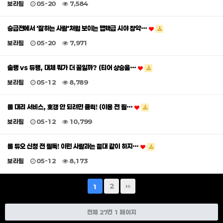
보라팀
05-20
7,584
승급전에서 '잘하는 사람'처럼 보이는 맵핵급 시야 장악…
보라팀
05-20
7,971
솔랭 vs 듀랭, 대체 뭐가 더 꿀일까? (티어 상승을…
보라팀
05-12
8,789
롤 대리 서비스, 호갱 안 되려면 클릭! (이용 전 필…
보라팀
05-12
10,799
롤 듀오 신청 전 필독! 이런 사람과는 절대 같이 하지…
보라팀
05-12
8,173
2
1
전체 27건
1 페이지