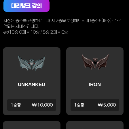
대리랭크 강의
지정된 승수를 진행하며 1패 시 2승을 보상해드리며 (승수)-(패수) 로 작
업되는 서비스입니다.
ex)10승 0패 = 10승 / 8승 2패 = 6승
UNRANKED
IRON
1승당
₩10,000
1승당
₩5,000