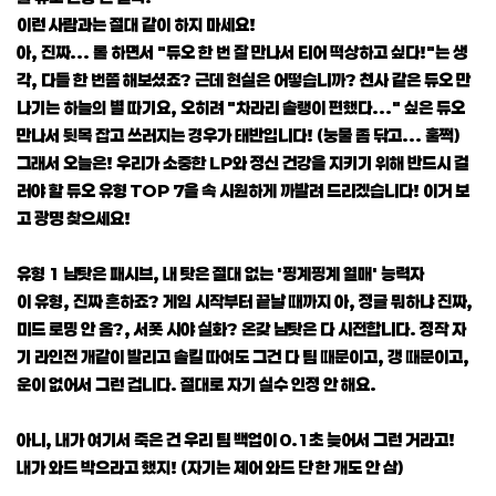
이런 사람과는 절대 같이 하지 마세요!
아, 진짜... 롤 하면서 "듀오 한 번 잘 만나서 티어 떡상하고 싶다!"는 생
각, 다들 한 번쯤 해보셨죠? 근데 현실은 어떻습니까? 천사 같은 듀오 만
나기는 하늘의 별 따기요, 오히려 "차라리 솔랭이 편했다..." 싶은 듀오
만나서 뒷목 잡고 쓰러지는 경우가 태반입니다! (눙물 좀 닦고... 훌쩍)
그래서 오늘은! 우리가 소중한 LP와 정신 건강을 지키기 위해 반드시 걸
러야 할 듀오 유형 TOP 7을 속 시원하게 까발려 드리겠습니다! 이거 보
고 광명 찾으세요!
유형 1 남탓은 패시브, 내 탓은 절대 없는 '핑계핑계 열매' 능력자
이 유형, 진짜 흔하죠? 게임 시작부터 끝날 때까지 아, 정글 뭐하냐 진짜,
미드 로밍 안 옴?, 서폿 시야 실화? 온갖 남탓은 다 시전합니다. 정작 자
기 라인전 개같이 발리고 솔킬 따여도 그건 다 팀 때문이고, 갱 때문이고,
운이 없어서 그런 겁니다. 절대로 자기 실수 인정 안 해요.
아니, 내가 여기서 죽은 건 우리 팀 백업이 0.1초 늦어서 그런 거라고!
내가 와드 박으라고 했지! (자기는 제어 와드 단 한 개도 안 삼)