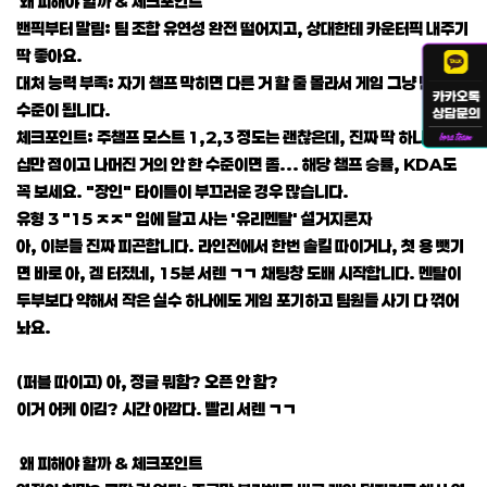
왜 피해야 할까 & 체크포인트
밴픽부터 말림: 팀 조합 유연성 완전 떨어지고, 상대한테 카운터픽 내주기
딱 좋아요.
대처 능력 부족: 자기 챔프 막히면 다른 거 할 줄 몰라서 게임 그냥 던지는
수준이 됩니다.
체크포인트: 주챔프 모스트 1,2,3 정도는 괜찮은데, 진짜 딱 하나만 수
십만 점이고 나머진 거의 안 한 수준이면 좀... 해당 챔프 승률, KDA도
꼭 보세요. "장인" 타이틀이 부끄러운 경우 많습니다.
유형 3 "15 ㅈㅈ" 입에 달고 사는 '유리멘탈' 설거지론자
아, 이분들 진짜 피곤합니다. 라인전에서 한번 솔킬 따이거나, 첫 용 뺏기
면 바로 아, 겜 터졌네, 15분 서렌 ㄱㄱ 채팅창 도배 시작합니다. 멘탈이
두부보다 약해서 작은 실수 하나에도 게임 포기하고 팀원들 사기 다 꺾어
놔요.
(퍼블 따이고) 아, 정글 뭐함? 오픈 안 함?
이거 어케 이김? 시간 아깝다. 빨리 서렌 ㄱㄱ
왜 피해야 할까 & 체크포인트