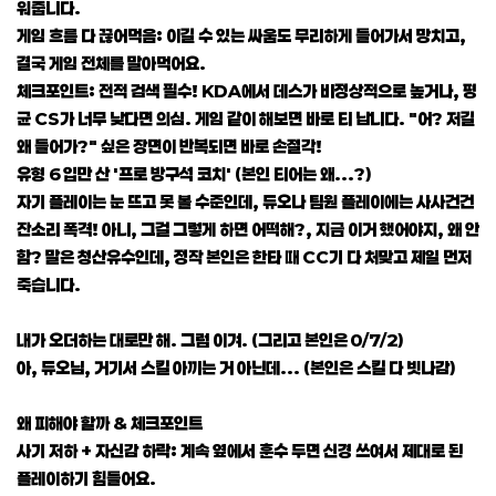
워줍니다.
게임 흐름 다 끊어먹음: 이길 수 있는 싸움도 무리하게 들어가서 망치고,
결국 게임 전체를 말아먹어요.
체크포인트: 전적 검색 필수! KDA에서 데스가 비정상적으로 높거나, 평
균 CS가 너무 낮다면 의심. 게임 같이 해보면 바로 티 납니다. "어? 저길
왜 들어가?" 싶은 장면이 반복되면 바로 손절각!
유형 6 입만 산 '프로 방구석 코치' (본인 티어는 왜...?)
자기 플레이는 눈 뜨고 못 볼 수준인데, 듀오나 팀원 플레이에는 사사건건
잔소리 폭격! 아니, 그걸 그렇게 하면 어떡해?, 지금 이거 했어야지, 왜 안
함? 말은 청산유수인데, 정작 본인은 한타 때 CC기 다 처맞고 제일 먼저
죽습니다.
내가 오더하는 대로만 해. 그럼 이겨. (그리고 본인은 0/7/2)
아, 듀오님, 거기서 스킬 아끼는 거 아닌데... (본인은 스킬 다 빗나감)
왜 피해야 할까 & 체크포인트
사기 저하 + 자신감 하락: 계속 옆에서 훈수 두면 신경 쓰여서 제대로 된
플레이하기 힘들어요.