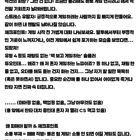
역전의 희망? 그딴 건 없다: 조금만 불리해도 바로 게임 던지려고 해서 역
전할 기회조차 날려버립니다.
스트레스 유발자: 긍정적으로 게임하려는 사람까지 힘 빠지게 만들어요.
같이 하면 내 멘탈도 남아나질 않습니다.
체크포인트: 게임 시작 전 가볍게 대화 나눠보세요. 말투에서부터 부정적
인 기운이 느껴지거나, 이전 게임에서 쉽게 포기하는 모습을 보였다면...
도망쳐!
유형 4 핑도 채팅도 없는 '벽 보고 게임하는' 솔플러
듀오인데... 왜죠? 왜 저 혼자 게임하는 느낌이죠? 핑 하나 없고, 채팅 한
줄 없고, 오더를 해도 듣는 건지 마는 건지... 그냥 자기 할 일만 묵묵히
(혹은 못하면서) 합니다. 중요한 순간에 콜 하나 없어서 어이없게 죽거나
한타 지면 진짜 속 터집니다.
...... (미아핑 없음, 백업핑 없음, 그냥 아무것도 없음)
(용 앞에서 한타 대치 중인데 혼자 저 멀리 CS 먹고 있음)
왜 피해야 할까 & 체크포인트
소통 부재 = 패배 직행: 롤은 팀 게임! 소통 안 되면 이길 게임도 집니다.