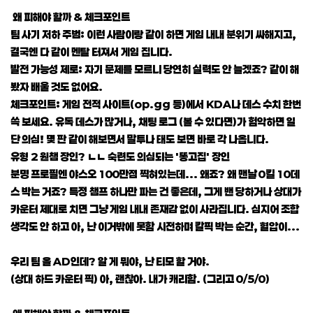
왜 피해야 할까 & 체크포인트
팀 사기 저하 주범: 이런 사람이랑 같이 하면 게임 내내 분위기 싸해지고,
결국엔 다 같이 멘탈 터져서 게임 집니다.
발전 가능성 제로: 자기 문제를 모르니 당연히 실력도 안 늘겠죠? 같이 해
봤자 배울 것도 없어요.
체크포인트: 게임 전적 사이트(op.gg 등)에서 KDA나 데스 수치 한번
쓱 보세요. 유독 데스가 많거나, 채팅 로그 (볼 수 있다면)가 험악하면 일
단 의심! 몇 판 같이 해보면서 말투나 태도 보면 바로 각 나옵니다.
유형 2 원챔 장인? ㄴㄴ 숙련도 의심되는 '똥고집' 장인
분명 프로필엔 야스오 100만점 찍혀있는데... 왜죠? 왜 맨날 0킬 10데
스 박는 거죠? 특정 챔프 하나만 파는 건 좋은데, 그게 밴 당하거나 상대가
카운터 제대로 치면 그냥 게임 내내 존재감 없이 사라집니다. 심지어 조합
생각도 안 하고 아, 난 이거밖에 못함 시전하며 칼픽 박는 순간, 혈압이...
우리 팀 올 AD인데? 알 게 뭐야, 난 티모 할 거야.
(상대 하드 카운터 픽) 아, 괜찮아. 내가 캐리함. (그리고 0/5/0)