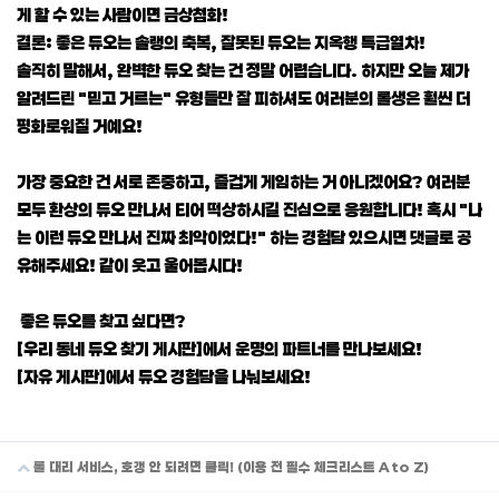
게 할 수 있는 사람이면 금상첨화!
결론: 좋은 듀오는 솔랭의 축복, 잘못된 듀오는 지옥행 특급열차!
솔직히 말해서, 완벽한 듀오 찾는 건 정말 어렵습니다. 하지만 오늘 제가
알려드린 "믿고 거르는" 유형들만 잘 피하셔도 여러분의 롤생은 훨씬 더
평화로워질 거예요!
가장 중요한 건 서로 존중하고, 즐겁게 게임하는 거 아니겠어요? 여러분
모두 환상의 듀오 만나서 티어 떡상하시길 진심으로 응원합니다! 혹시 "나
는 이런 듀오 만나서 진짜 최악이었다!" 하는 경험담 있으시면 댓글로 공
유해주세요! 같이 웃고 울어봅시다!
좋은 듀오를 찾고 싶다면?
[우리 동네 듀오 찾기 게시판]에서 운명의 파트너를 만나보세요!
[자유 게시판]에서 듀오 경험담을 나눠보세요!
롤 대리 서비스, 호갱 안 되려면 클릭! (이용 전 필수 체크리스트 A to Z)