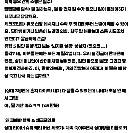
특히 듀오 간의 소통은 필수!
답답함에 질식: 뭘 원하는지, 뭘 할 건지 알 수가 없으니 같이 플레이하기
너무너무 답답해요.
체크포인트: 듀오 신청 메시지나 수락 후 첫 대화부터 느낌이 쎄할 수 있어
요. 단답형이거나 반응이 느리면 의심. 한두 판 해봤는데 소통 시도조차
안 한다? 깔끔하게 손절!
유형 5 일단 들이박고 보는 '뇌지컬 실종' 상남자 (였으면...)
킬각? 네, 이분들 눈에는 모든 게 킬각입니다. 우리 팀 정글이 반대편에
있든, 상대 미니언이 산더미처럼 쌓여있든, 일단 앞으로 돌진! 그리고 장
렬하게 전사하죠. 아, 딸피였는데!, 거의 잡았는데 아깝다! 이 말은 왜 항
상 죽고 나서 하는 걸까요?
(상대 3명인데 혼자 다이브) 내가 다 잡을 수 있었는데 니네가 호응 안 해
서 그럼!
아, 딜 계산 미스 ㅋㅋ (x5 반복)
왜 피해야 할까 & 체크포인트
상대 라이너 슈퍼 캐리 머신 제조기: 계속 죽어주면서 상대방을 괴물로 키