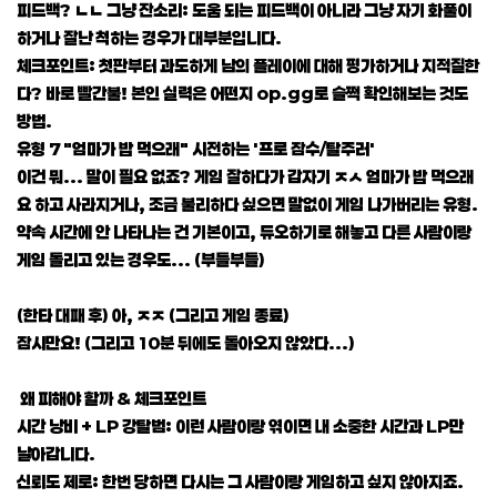
피드백? ㄴㄴ 그냥 잔소리: 도움 되는 피드백이 아니라 그냥 자기 화풀이
하거나 잘난 척하는 경우가 대부분입니다.
체크포인트: 첫판부터 과도하게 남의 플레이에 대해 평가하거나 지적질한
다? 바로 빨간불! 본인 실력은 어떤지 op.gg로 슬쩍 확인해보는 것도
방법.
유형 7 "엄마가 밥 먹으래" 시전하는 '프로 잠수/탈주러'
이건 뭐... 말이 필요 없죠? 게임 잘하다가 갑자기 ㅈㅅ 엄마가 밥 먹으래
요 하고 사라지거나, 조금 불리하다 싶으면 말없이 게임 나가버리는 유형.
약속 시간에 안 나타나는 건 기본이고, 듀오하기로 해놓고 다른 사람이랑
게임 돌리고 있는 경우도... (부들부들)
(한타 대패 후) 아, ㅈㅈ (그리고 게임 종료)
잠시만요! (그리고 10분 뒤에도 돌아오지 않았다...)
왜 피해야 할까 & 체크포인트
시간 낭비 + LP 강탈범: 이런 사람이랑 엮이면 내 소중한 시간과 LP만
날아갑니다.
신뢰도 제로: 한번 당하면 다시는 그 사람이랑 게임하고 싶지 않아지죠.