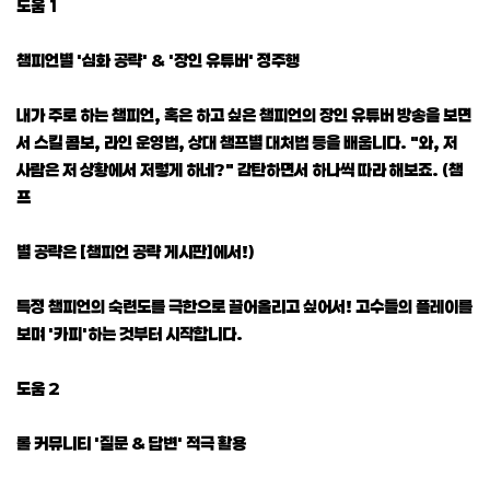
도움 1
챔피언별 '심화 공략' & '장인 유튜버' 정주행
내가 주로 하는 챔피언, 혹은 하고 싶은 챔피언의 장인 유튜버 방송을 보면
서 스킬 콤보, 라인 운영법, 상대 챔프별 대처법 등을 배웁니다. "와, 저
사람은 저 상황에서 저렇게 하네?" 감탄하면서 하나씩 따라 해보죠. (챔
프
별 공략은 [챔피언 공략 게시판]에서!)
특정 챔피언의 숙련도를 극한으로 끌어올리고 싶어서! 고수들의 플레이를
보며 '카피'하는 것부터 시작합니다.
도움 2
롤 커뮤니티 '질문 & 답변' 적극 활용