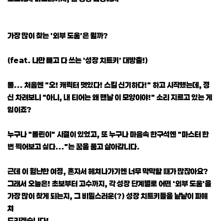
가장 많이 찾는 '외부 도움'은 뭘까?
(feat. 나만 빼고 다 쓰는 '성장 치트키' 대방출!)
롤... 처음엔 "오! 캐릭터 멋있다! 스킬 신기하다!" 하고 시작했는데, 정
신 차려보니 "아니, 내 티어는 왜 맨날 이 모양이야!" 소리 지르고 있는 게
임이죠?
누구나 "롤린이" 시절이 있었고, 또 누구나 마음속 한구석엔 "마스터 한
번 찍어보고 싶다..."는 꿈을 품고 살아갑니다.
근데 이 험난한 여정, 혼자서 헤쳐나가기엔 너무 막막할 때가 많잖아요?
그래서 오늘은! 초보부터 고수까지, 각 성장 단계별로 어떤 '외부 도움'을
가장 많이 찾게 되는지, 그 비밀스러운(?) 성장 치트키들을 낱낱이 파헤
쳐
드리겠습니다!