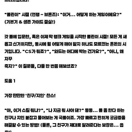
"롤린이" 시절 (언랭 ~ 브론즈): "이거... 어떻게 하는 게임이에요?"
(기본기 & 생존 가이드 절실!)
갓 롤에 입문한, 혹은 이제 막 랭크 게임을 시작한 롤린이 시절! 모든 게 새
롭고 신기하지만, 동시에 뭘 어떻게 해야 할지 하나도 모르겠는 혼돈의 시
기입니다. "CS가 뭐죠?", "와드는 어디에 박는 건가요?", "아니, 왜
자꾸
죽지?" 이 질문들, 다들 한 번쯤 해보셨죠?
도움 1
가장 만만한 '친구/지인' 찬스!
"야, 이거 스킬 뭐냐?", "나 지금 뭐 사야 돼?" 등등... 롤 좀 한다 하는
친구나 지인 붙잡고 물어보는 게 국룰이죠. 가장 빠르고 편하게 궁금증을
해결할 수 있는 방법! (물론, 그 친구가 제대로 알려준다는 보장은... 읍