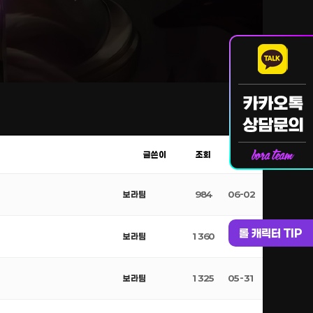
글쓴이
조회
날짜
보라팀
984
06-02
롤 캐릭터 TIP
보라팀
1360
06-01
보라팀
1325
05-31