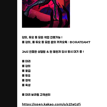
강의, 듀오 등 모든 작업 진행가능 !
롤 강의, 롤 듀오 등 모든 문의 카카오톡 : BORATEAM7
24시 친절한 상담원 & 현 챌린저 강사 항시 대기 중 !
롤 대리
롤 강의
롤 맡김
롤 듀오
롤 경작
롤 육성
롤 대리 보라팀 고객센터
https://open.kakao.com/o/s2JaGzfi