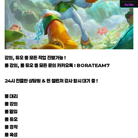
강의, 듀오 등 모든 작업 진행가능 !
롤 강의, 롤 듀오 등 모든 문의 카카오톡 : BORATEAM7
24시 친절한 상담원 & 현 챌린저 강사 항시 대기 중 !
롤 대리
롤 강의
롤 맡김
롤 듀오
롤 경작
롤 육성