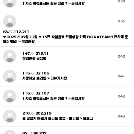
038
❓ 자주 여쭤보시는 질문 정리 ❓ > 공지사항
039
68.♡.112.211
❤ 2025년 07월 12일 ❤ 15건 작업완료 친절상담 카톡 BORATEAM7 편하게 문
의주세요! > 작업현황
147.♡.213.11
040
작업현황 글답변
116.♡.32.106
041
사랑해요 보라팀 > 리뷰게시판
116.♡.32.107
042
❓ 자주 여쭤보시는 질문 정리 ❓ > 공지사항
210.♡.202.219
043
롤 경험치 빠르게 올리는 방법 - 보라팀 > 블로그
85.♡.96.207