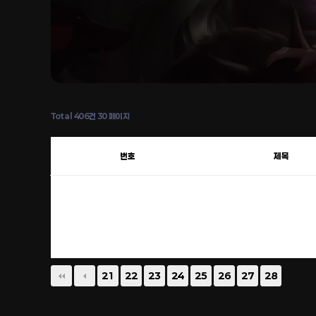
Total 406건
30 페이지
번호
제목
21
22
23
24
25
26
27
28