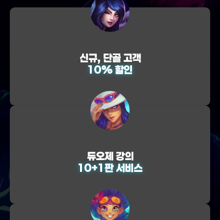
신규, 단골 고객
10% 할인
듀오제 강의
10+1판 서비스