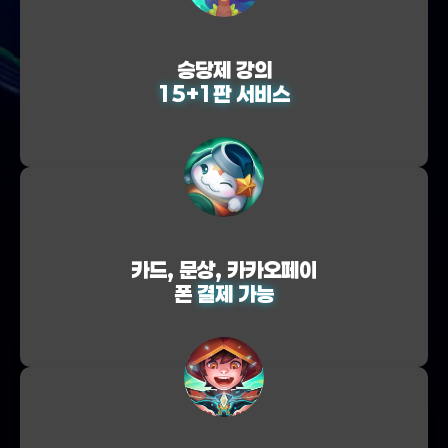
승당제 강의
15+1판 서비스
카드, 문상, 카카오페이
폰
결제 가능